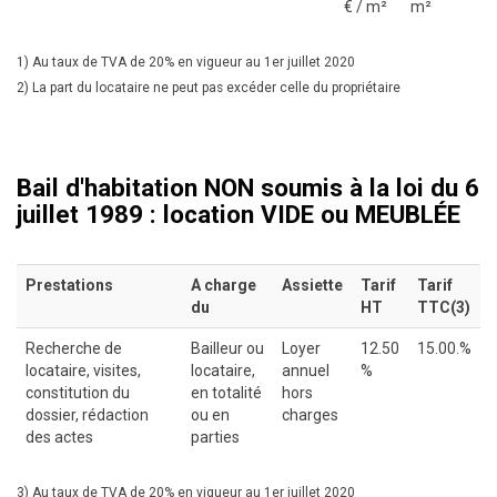
€ / m²
m²
1) Au taux de TVA de 20% en vigueur au 1er juillet 2020
2) La part du locataire ne peut pas excéder celle du propriétaire
Bail d'habitation NON soumis à la loi du 6
juillet 1989 : location VIDE ou MEUBLÉE
Prestations
A charge
Assiette
Tarif
Tarif
du
HT
TTC(3)
Recherche de
Bailleur ou
Loyer
12.50
15.00.%
locataire, visites,
locataire,
annuel
%
constitution du
en totalité
hors
dossier, rédaction
ou en
charges
des actes
parties
3) Au taux de TVA de 20% en vigueur au 1er juillet 2020