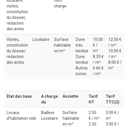
locataire,
hors
visites,
charge
constitution
du dossier,
rédaction
des actes
Visites,
Locataire
Surface
Zone
10.00
12.00 €
constitution
habitable
très
€ /
/ m²
du dossier,
en m²
tendue
m²
10.00 €
rédaction
Zone
8.33 €
/ m²
des actes
tendue
/ m²
8.00 € /
Autres
6.66 €
m²
zones
/ m²
Etat des lieux
A charge
Assiette
Tarif
Tarif
du
HT
TTC(2)
Locaux
Bailleur
Surface
2.50
3.00 € /
d'habitation vide
Locataire
habitable
€ / m²
m²
en m²
2.50
3.00 € /