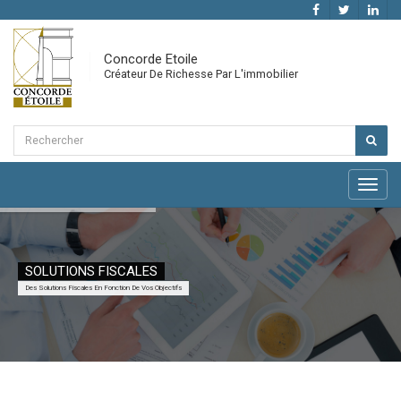
Concorde Etoile
Créateur De Richesse Par L'immobilier
Toggl
navig
SOLUTIONS FISCALES
Des Solutions Fiscales En Fonction De Vos Objectifs