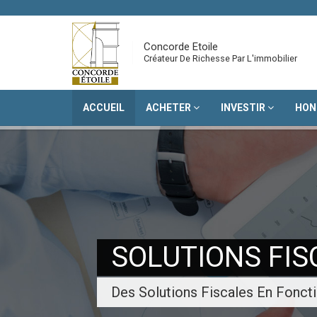
Concorde Etoile
Créateur De Richesse Par L'immobilier
ACCUEIL
ACHETER
INVESTIR
HON
SOLUTIONS FIS
Des Solutions Fiscales En Fonct