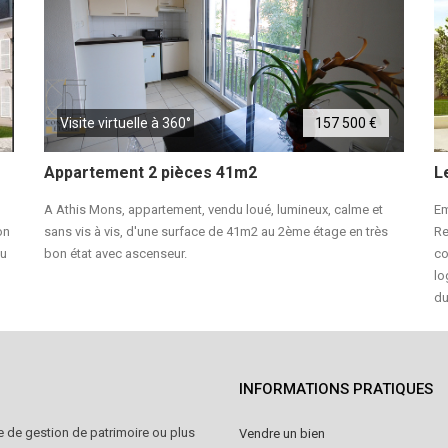
Visite virtuelle à 360°
157 500 €
Appartement 2 pièces 41m2
L
A Athis Mons, appartement, vendu loué, lumineux, calme et
Em
on
sans vis à vis, d'une surface de 41m2 au 2ème étage en très
Re
du
bon état avec ascenseur.
co
lo
d
INFORMATIONS PRATIQUES
e de gestion de patrimoire ou plus
Vendre un bien