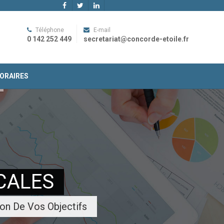
Téléphone
E-mail
0 142 252 449
secretariat@concorde-etoile.fr
ORAIRES
CALES
ion De Vos Objectifs