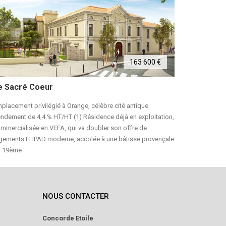
163 600 €
A vend
e Sacré Coeur
Palma Bi
placement privilégié à Orange, célèbre cité antique
Un cadre pri
ndement de 4,4 % HT/HT (1) Résidence déjà en exploitation,
La signature
mmercialisée en VEFA, qui va doubler son offre de
méditerranée
gements EHPAD moderne, accolée à une bâtisse provençale
d'une vie az
u 19ème
NOUS CONTACTER
Concorde Etoile